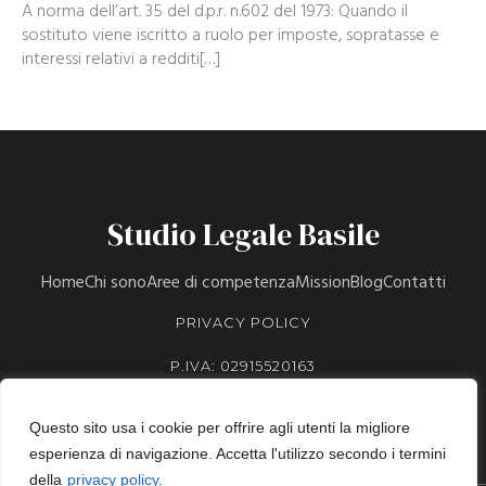
A norma dell’art. 35 del d.p.r. n.602 del 1973: Quando il
sostituto viene iscritto a ruolo per imposte, sopratasse e
interessi relativi a redditi[…]
Studio Legale Basile
Home
Chi sono
Aree di competenza
Mission
Blog
Contatti
PRIVACY POLICY
P.IVA: 02915520163
Questo sito usa i cookie per offrire agli utenti la migliore
esperienza di navigazione. Accetta l'utilizzo secondo i termini
della
privacy policy.