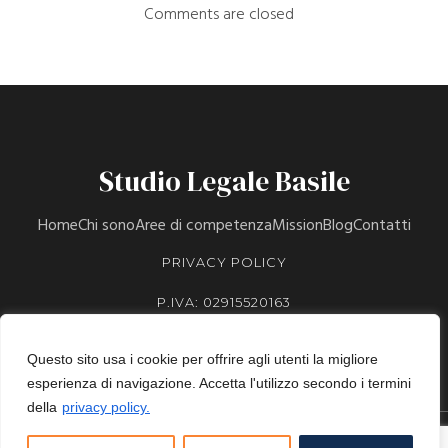
Comments are closed
Studio Legale Basile
Home
Chi sono
Aree di competenza
Mission
Blog
Contatti
PRIVACY POLICY
P.IVA: 02915520163
Questo sito usa i cookie per offrire agli utenti la migliore
esperienza di navigazione. Accetta l'utilizzo secondo i termini
della
privacy policy.
© 2026 Studio Legale Basile. Created with
BDF