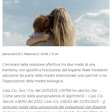
|
|
leonora2025
Febbraio 3, 2026
17:49
L’incrinarsi della relazione affettiva tra due madri di una
bambina, non giustifica l’esclusione del legame filiale mediante
adozione da parte della madre intenzionale solo perchè vi sia
l’opposizione dlela madre biologica.
Cass. Civ., Sez. I Civ, del 24.11.2025 n.30786 ha sancito che:
…
Come sancito dalla giurisprudenza di legittimità – Cass. Civ.
Sez.Un. n.38162 del 2022; Cass. Civ. n.16242 del 22/05/2025 –
il
principio guida nella valutazione dei presupposti per disporre