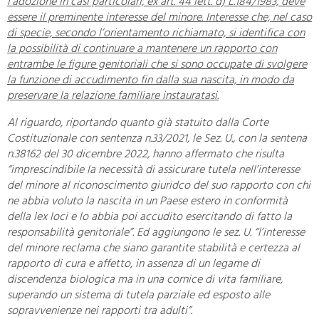
l’adozione in casi particolari, ex art. 44 lett. d) L.184/1983, deve
essere il preminente interesse del minore. Interesse che, nel caso
di specie, secondo l’orientamento richiamato, si identifica con
la possibilità di continuare a mantenere un rapporto con
entrambe le figure genitoriali che si sono occupate di svolgere
la funzione di accudimento fin dalla sua nascita, in modo da
preservare la relazione familiare instauratasi.
Al riguardo, riportando quanto già statuito dalla Corte
Costituzionale con sentenza n.33/2021, le Sez. U., con la sentena
n.38162 del 30 dicembre 2022, hanno affermato che risulta
“imprescindibile la necessità di assicurare tutela nell’interesse
del minore al riconoscimento giuridco del suo rapporto con chi
ne abbia voluto la nascita in un Paese estero in conformità
della lex loci e lo abbia poi accudito esercitando di fatto la
responsabilità genitoriale”. Ed aggiungono le sez. U. “l’interesse
del minore reclama che siano garantite stabilità e certezza al
rapporto di cura e affetto, in assenza di un legame di
discendenza biologica ma in una cornice di vita familiare,
superando un sistema di tutela parziale ed esposto alle
sopravvenienze nei rapporti tra adulti”.